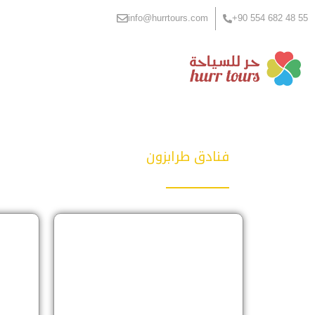
info@hurrtours.com
55 48 682 554 90+
فنادق طرابزون