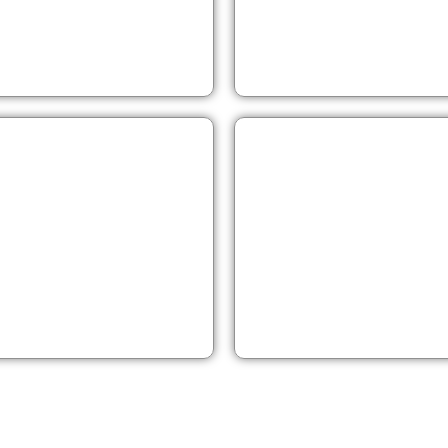
RADI
Empula
Q
D
STYLE
H